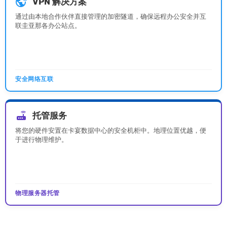
vpn_lock
VPN 解决方案
通过由本地合作伙伴直接管理的加密隧道，确保远程办公安全并互
联圭亚那各办公站点。
安全网络互联
router
托管服务
将您的硬件安置在卡宴数据中心的安全机柜中。地理位置优越，便
于进行物理维护。
物理服务器托管