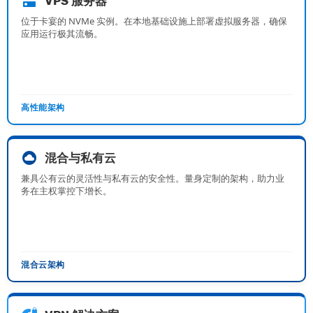
dns
VPS 服务器
位于卡宴的 NVMe 实例。在本地基础设施上部署虚拟服务器，确保
应用运行极其流畅。
高性能架构
cloud_circle
混合与私有云
兼具公有云的灵活性与私有云的安全性。量身定制的架构，助力业
务在主权掌控下增长。
混合云架构