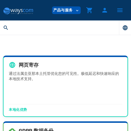
shopping_cart
person
menu
产品与服务
expand_more
search
language
language
网页寄存
通过法属圭亚那本土托管优化您的可见性。极低延迟和快速响应的
本地技术支持。
本地化优势
backup
GDPR 数据备份