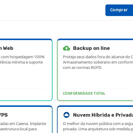
Comprar
exp
backup
m Web
Backup on line
ade com hospedagem 100%
Proteja seus dados fora do alcance do C
tência mínima e suporte
Armazenamento soberano em conform
com as normas RGPD.
CONFORMIDADE TOTAL
cloud_circle
VPS
Nuvem Híbrida e Privad
zadas em Caiena. Implante
O melhor da nuvem pública com a segu
aestrutura local para
privada. Uma arquitetura sob medida p