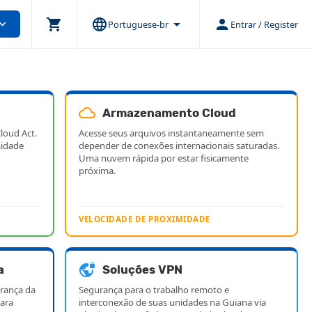
shopping_cart
language
arrow_drop_down
person
and_more
Portuguese-br
Entrar / Register
cloud_queue
Armazenamento Cloud
loud Act.
Acesse seus arquivos instantaneamente sem
idade
depender de conexões internacionais saturadas.
Uma nuvem rápida por estar fisicamente
próxima.
VELOCIDADE DE PROXIMIDADE
vpn_lock
a
Soluções VPN
rança da
Segurança para o trabalho remoto e
ara
interconexão de suas unidades na Guiana via