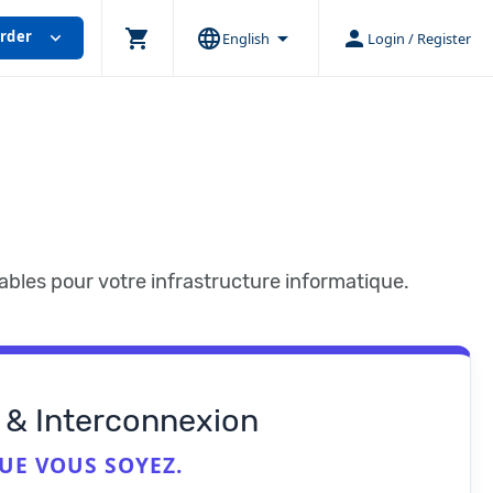
shopping_cart
language
arrow_drop_down
person
rder
expand_more
English
Login / Register
iables pour votre infrastructure informatique.
s & Interconnexion
UE VOUS SOYEZ.