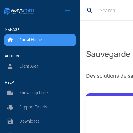
search
menu
MANAGE
home
Portal Home
Sauvegarde
ACCOUNT
person
Client Area
Des solutions de sa
HELP
note
Knowledgebase
style
Support Tickets
save
Downloads