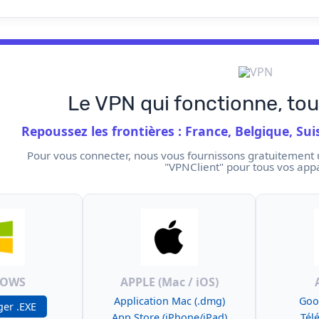
Le VPN qui fonctionne, to
Repoussez les frontières : France, Belgique, Sui
Pour vous connecter, nous vous fournissons gratuitement 
"VPNClient" pour tous vos appa
DOWS
APPLE (Mac / iOS)
Application Mac (.dmg)
Goo
ger .EXE
App Store (iPhone/iPad)
Tél