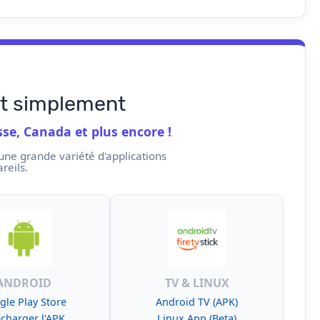
ut simplement
sse, Canada et plus encore !
une grande variété d'applications
reils.
ANDROID
TV & LINUX
gle Play Store
Android TV (APK)
écharger l'APK
Linux App (Beta)