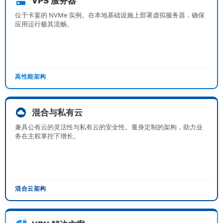
dns
VPS 服务器
位于卡宴的 NVMe 实例。在本地基础设施上部署虚拟服务器，确保
应用运行极其流畅。
高性能架构
cloud_circle
混合与私有云
兼具公有云的灵活性与私有云的安全性。量身定制的架构，助力业
务在主权掌控下增长。
混合云架构