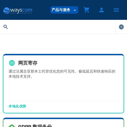
shopping_cart
person
menu
产品与服务
expand_more
search
language
language
网页寄存
通过法属圭亚那本土托管优化您的可见性。极低延迟和快速响应的
本地技术支持。
本地化优势
backup
GDPR 数据备份