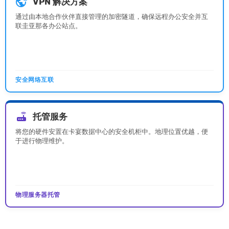
vpn_lock
VPN 解决方案
通过由本地合作伙伴直接管理的加密隧道，确保远程办公安全并互
联圭亚那各办公站点。
安全网络互联
router
托管服务
将您的硬件安置在卡宴数据中心的安全机柜中。地理位置优越，便
于进行物理维护。
物理服务器托管